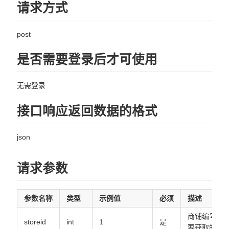
请求方式
商品相关
goods/detail.json
post
goods/list.json
是否需要登录后才可使用
商铺相关
无需登录
store/getStore.json
接口响应返回数据的格式
购物车
json
cart/getStoreCart.json
cart/change.json
请求参数
cart/goodsCartSelected.json
cart/storeCartSelected.json
参数名称
类型
示例值
必须
描述
cart/getGoodsCart.json
商铺编号，
cart/clearStoreCart.json
storeid
int
1
是
要获取的数