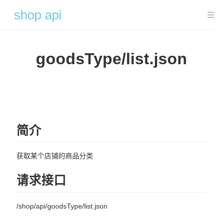
shop api
首页轮播图
goodsType/list.json
carouselImage/list.json
商品分类
goodsType/list.json
登录注册相关
简介
login/captcha.jpg
获取某个店铺的商品分类
login/login.json
请求接口
login/reg.json
login/getToken.json
/shop/api/goodsType/list.json
login/logout.json