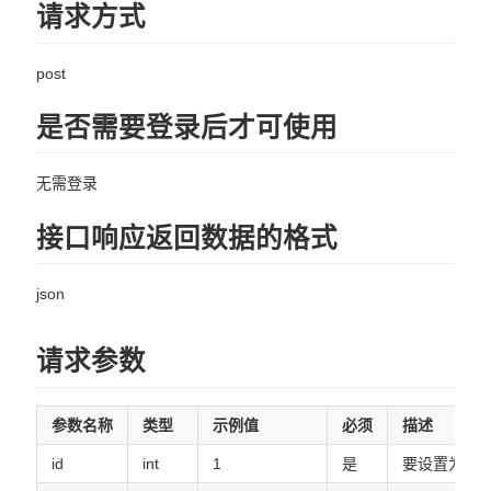
请求方式
商品相关
goods/detail.json
post
goods/list.json
是否需要登录后才可使用
商铺相关
无需登录
store/getStore.json
接口响应返回数据的格式
购物车
json
cart/getStoreCart.json
cart/change.json
请求参数
cart/goodsCartSelected.json
cart/storeCartSelected.json
参数名称
类型
示例值
必须
描述
cart/getGoodsCart.json
id
int
1
是
要设置为默认
cart/clearStoreCart.json