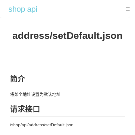
shop api
首页轮播图
address/setDefault.json
carouselImage/list.json
商品分类
goodsType/list.json
登录注册相关
简介
login/captcha.jpg
将某个地址设置为默认地址
login/login.json
请求接口
login/reg.json
login/getToken.json
/shop/api/address/setDefault.json
login/logout.json